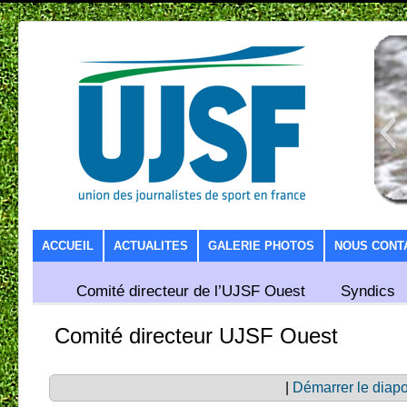
SKIP TO CONTENT
ACCUEIL
ACTUALITES
GALERIE PHOTOS
NOUS CONT
Comité directeur de l’UJSF Ouest
Syndics
Comité directeur UJSF Ouest
|
Démarrer le diap