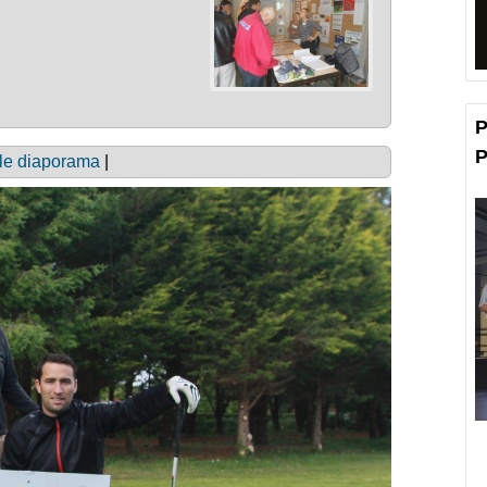
P
P
le diaporama
|