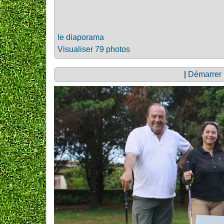
le diaporama
Visualiser 79 photos
|
Démarrer 