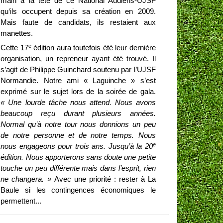
main à la tête de ce National Audiens-UJSF
qu‘ils occupent depuis sa création en 2009.
Mais faute de candidats, ils restaient aux
manettes.
e
Cette 17
édition aura toutefois été leur dernière
organisation, un repreneur ayant été trouvé. Il
s’agit de Philippe Guinchard soutenu par l’UJSF
Normandie. Notre ami « Laguinche » s’est
exprimé sur le sujet lors de la soirée de gala.
« Une lourde tâche nous attend. Nous avons
beaucoup reçu durant plusieurs années.
Normal qu’à notre tour nous donnions un peu
de notre personne et de notre temps. Nous
e
nous engageons pour trois ans. Jusqu’à la 20
édition. Nous apporterons sans doute une petite
touche un peu différente mais dans l’esprit, rien
ne changera. »
Avec une priorité : rester à La
Baule si les contingences économiques le
permettent...