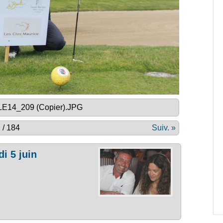
14_209 (Copier).JPG
 / 184
Suiv. »
i 5 juin