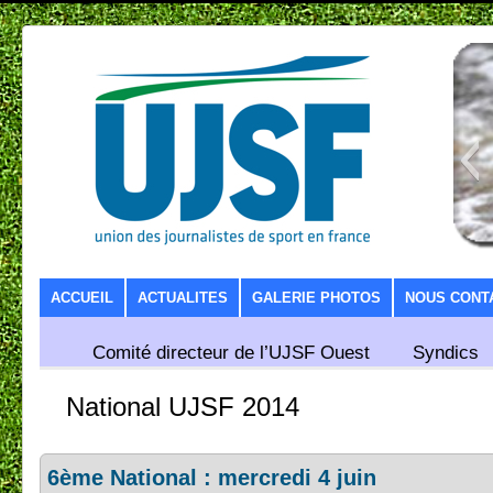
SKIP TO CONTENT
ACCUEIL
ACTUALITES
GALERIE PHOTOS
NOUS CONT
Comité directeur de l’UJSF Ouest
Syndics
National UJSF 2014
6ème National : mercredi 4 juin