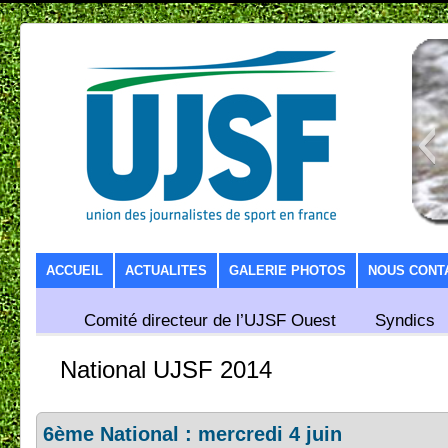
SKIP TO CONTENT
ACCUEIL
ACTUALITES
GALERIE PHOTOS
NOUS CONT
Comité directeur de l’UJSF Ouest
Syndics
National UJSF 2014
6ème National : mercredi 4 juin