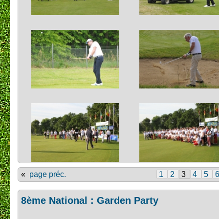
«
page préc.
1
2
3
4
5
8ème National : Garden Party