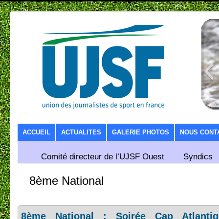
SKIP TO CONTENT
ACCUEIL
ACTUALITES
GALERIE PHOTOS
NOUS CONT
Comité directeur de l’UJSF Ouest
Syndics
8ème National
8ème National : Soirée Cap Atlanti