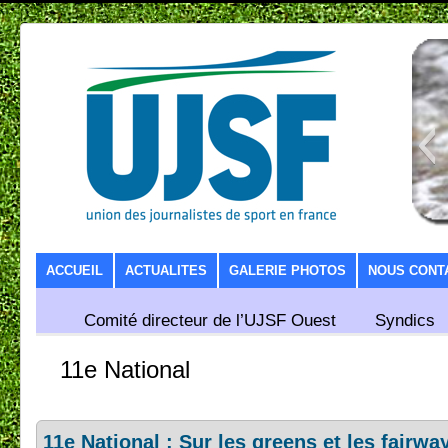
SKIP TO CONTENT
ACCUEIL
ACTUALITES
GALERIE PHOTOS
NOUS CONT
Comité directeur de l’UJSF Ouest
Syndics
11e National
11e National : Sur les greens et les fairw