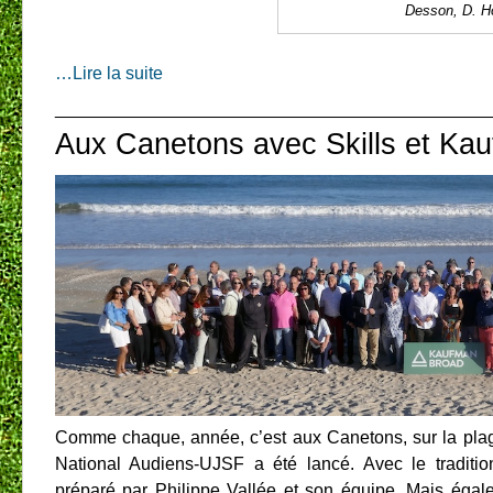
Desson, D. H
…Lire la suite
____________________________________________
Aux Canetons avec Skills et Ka
Comme chaque, année, c’est aux Canetons, sur la plag
National Audiens-UJSF a été lancé. Avec le traditio
préparé par Philippe Vallée et son équipe. Mais égal