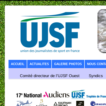
SKIP TO CONTENT
ACCUEIL
ACTUALITES
GALERIE PHOTOS
NOUS CONT
Comité directeur de l’UJSF Ouest
Syndics