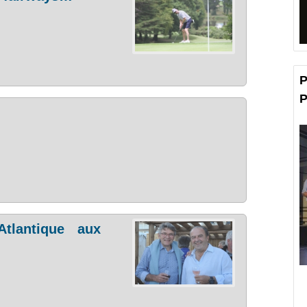
P
P
tlantique aux