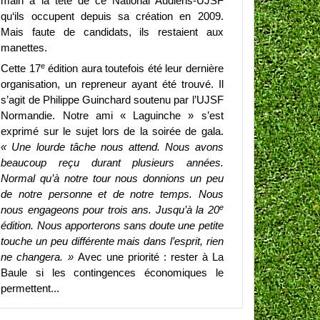
main à la tête de ce National Audiens-UJSF
qu‘ils occupent depuis sa création en 2009.
Mais faute de candidats, ils restaient aux
manettes.
e
Cette 17
édition aura toutefois été leur dernière
organisation, un repreneur ayant été trouvé. Il
s’agit de Philippe Guinchard soutenu par l’UJSF
Normandie. Notre ami « Laguinche » s’est
exprimé sur le sujet lors de la soirée de gala.
« Une lourde tâche nous attend. Nous avons
beaucoup reçu durant plusieurs années.
Normal qu’à notre tour nous donnions un peu
de notre personne et de notre temps. Nous
e
nous engageons pour trois ans. Jusqu’à la 20
édition. Nous apporterons sans doute une petite
touche un peu différente mais dans l’esprit, rien
ne changera. »
Avec une priorité : rester à La
Baule si les contingences économiques le
permettent...