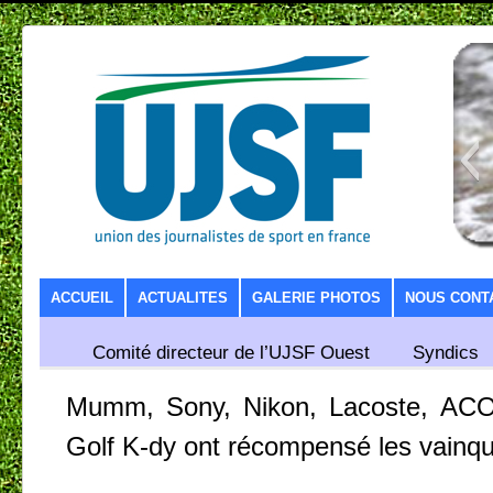
SKIP TO CONTENT
ACCUEIL
ACTUALITES
GALERIE PHOTOS
NOUS CONT
Comité directeur de l’UJSF Ouest
Syndics
Mumm, Sony, Nikon, Lacoste, ACO,
Golf K-dy ont récompensé les vainq