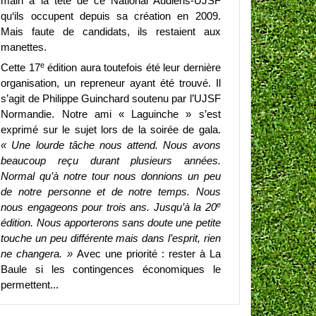
main à la tête de ce National Audiens-UJSF
qu‘ils occupent depuis sa création en 2009.
Mais faute de candidats, ils restaient aux
manettes.
e
Cette 17
édition aura toutefois été leur dernière
organisation, un repreneur ayant été trouvé. Il
s’agit de Philippe Guinchard soutenu par l’UJSF
Normandie. Notre ami « Laguinche » s’est
exprimé sur le sujet lors de la soirée de gala.
« Une lourde tâche nous attend. Nous avons
beaucoup reçu durant plusieurs années.
Normal qu’à notre tour nous donnions un peu
de notre personne et de notre temps. Nous
e
nous engageons pour trois ans. Jusqu’à la 20
édition. Nous apporterons sans doute une petite
touche un peu différente mais dans l’esprit, rien
ne changera. »
Avec une priorité : rester à La
Baule si les contingences économiques le
permettent...