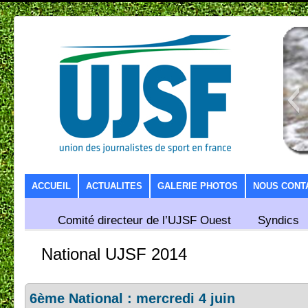
SKIP TO CONTENT
ACCUEIL
ACTUALITES
GALERIE PHOTOS
NOUS CONT
Comité directeur de l’UJSF Ouest
Syndics
National UJSF 2014
6ème National : mercredi 4 juin