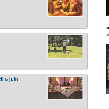
P
P
i 5 juin