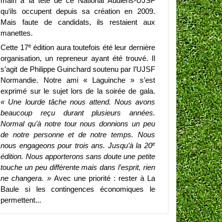
main à la tête de ce National Audiens-UJSF
qu‘ils occupent depuis sa création en 2009.
Mais faute de candidats, ils restaient aux
manettes.
e
Cette 17
édition aura toutefois été leur dernière
organisation, un repreneur ayant été trouvé. Il
s’agit de Philippe Guinchard soutenu par l’UJSF
Normandie. Notre ami « Laguinche » s’est
exprimé sur le sujet lors de la soirée de gala.
« Une lourde tâche nous attend. Nous avons
beaucoup reçu durant plusieurs années.
Normal qu’à notre tour nous donnions un peu
de notre personne et de notre temps. Nous
e
nous engageons pour trois ans. Jusqu’à la 20
édition. Nous apporterons sans doute une petite
touche un peu différente mais dans l’esprit, rien
ne changera. »
Avec une priorité : rester à La
Baule si les contingences économiques le
permettent...