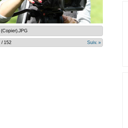
(Copier).JPG
 / 152
Suiv. »