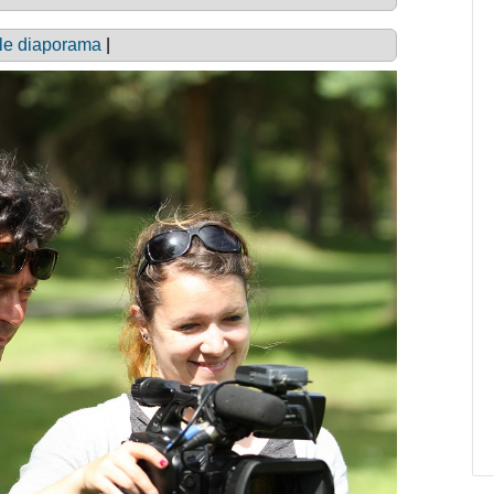
le diaporama
|