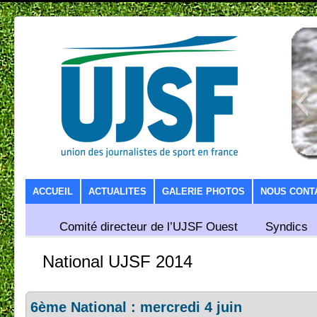
SKIP TO CONTENT
ACCUEIL
ACTUALITES
GALERIE PHOTOS
NOUS CONT
Comité directeur de l’UJSF Ouest
Syndics
National UJSF 2014
6ème National : mercredi 4 juin