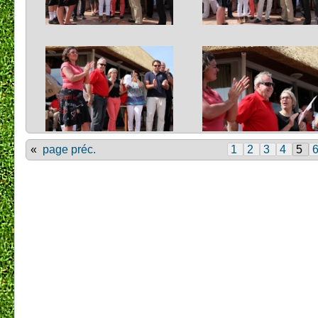
«
page préc.
1
2
3
4
5