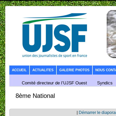
SKIP TO CONTENT
ACCUEIL
ACTUALITES
GALERIE PHOTOS
NOUS CONT
Comité directeur de l’UJSF Ouest
Syndics
8ème National
|
Démarrer le diapor