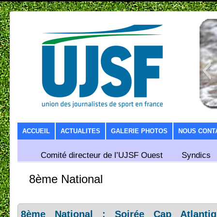
SKIP TO CONTENT
ACCUEIL
ACTUALITES
GALERIE PHOTOS
NOUS CONT
Comité directeur de l’UJSF Ouest
Syndics
8ème National
8ème National : Soirée Cap Atlanti