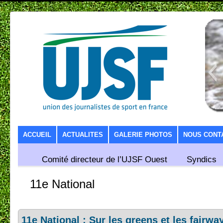
SKIP TO CONTENT
ACCUEIL
ACTUALITES
GALERIE PHOTOS
NOUS CONT
Comité directeur de l’UJSF Ouest
Syndics
11e National
11e National : Sur les greens et les fairw