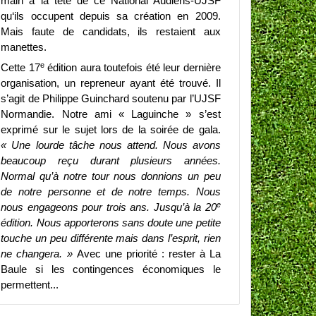
main à la tête de ce National Audiens-UJSF
qu‘ils occupent depuis sa création en 2009.
Mais faute de candidats, ils restaient aux
manettes.
e
Cette 17
édition aura toutefois été leur dernière
organisation, un repreneur ayant été trouvé. Il
s’agit de Philippe Guinchard soutenu par l’UJSF
Normandie. Notre ami « Laguinche » s’est
exprimé sur le sujet lors de la soirée de gala.
« Une lourde tâche nous attend. Nous avons
beaucoup reçu durant plusieurs années.
Normal qu’à notre tour nous donnions un peu
de notre personne et de notre temps. Nous
e
nous engageons pour trois ans. Jusqu’à la 20
édition. Nous apporterons sans doute une petite
touche un peu différente mais dans l’esprit, rien
ne changera. »
Avec une priorité : rester à La
Baule si les contingences économiques le
permettent...