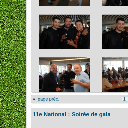
«
page préc.
1
11e National : Soirée de gala