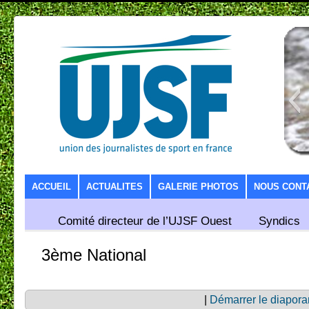
SKIP TO CONTENT
ACCUEIL
ACTUALITES
GALERIE PHOTOS
NOUS CONT
Comité directeur de l’UJSF Ouest
Syndics
3ème National
|
Démarrer le diapor