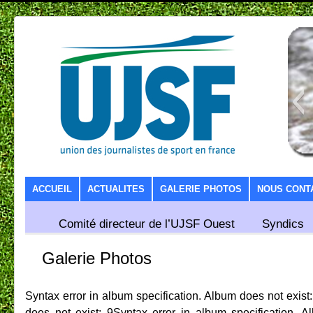
SKIP TO CONTENT
ACCUEIL
ACTUALITES
GALERIE PHOTOS
NOUS CONT
Comité directeur de l’UJSF Ouest
Syndics
Galerie Photos
Syntax error in album specification. Album does not exist
does not exist: 9Syntax error in album specification. 