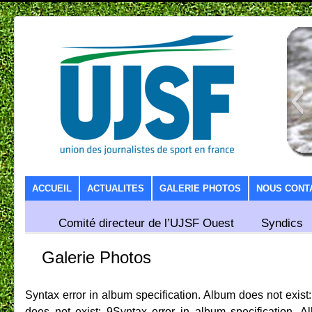
SKIP TO CONTENT
ACCUEIL
ACTUALITES
GALERIE PHOTOS
NOUS CONT
Comité directeur de l’UJSF Ouest
Syndics
Galerie Photos
Syntax error in album specification. Album does not exist
does not exist: 9Syntax error in album specification. 