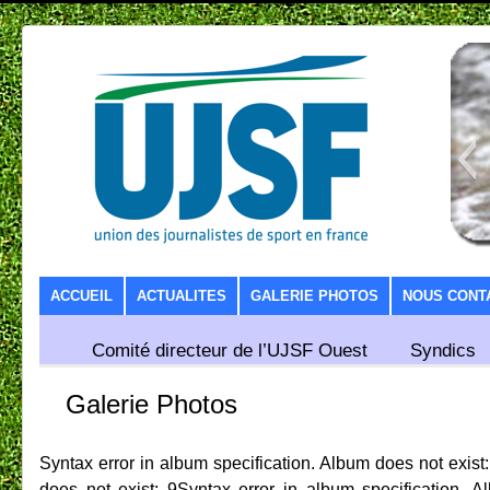
SKIP TO CONTENT
ACCUEIL
ACTUALITES
GALERIE PHOTOS
NOUS CONT
Comité directeur de l’UJSF Ouest
Syndics
Galerie Photos
Syntax error in album specification. Album does not exist
does not exist: 9Syntax error in album specification. 